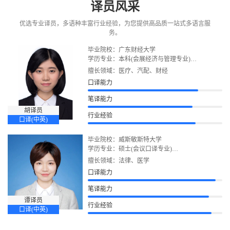
译员风采
优选专业译员，多语种丰富行业经验，为您提供高品质一站式多语言服
务。
毕业院校：广东财经大学
学历专业：本科(会展经济与管理专业)
语言证书：CATTI二级口译、CATTI三级笔译、雅
擅长领域：医疗、汽配、财经
思
口译能力
笔译能力
胡译员
行业经验
口译(中英)
毕业院校：威斯敏斯特大学
学历专业：硕士(会议口译专业)
语言证书：雅思、CATTI二级笔译
擅长领域：法律、医学
口译能力
笔译能力
谭译员
行业经验
口译(中英)