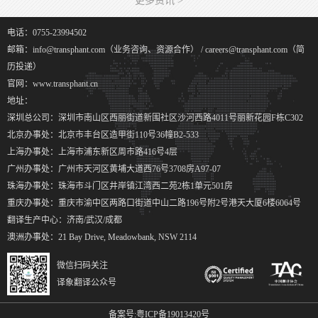
更多资讯 >
电话：0755-23994502
邮箱：info@transphant.com（业务咨询、资源合作） / careers@transphant.com（简
历投递）
官网：www.transphant.cn
地址：
深圳总公司：深圳市南山区西丽街道新围社区沙河西路4011号丽新花园F栋C302
北京办事处：北京市丰台区造甲街110号36幢B2-533
上海办事处：上海市浦东新区周市路416号4层
广州办事处：广州市天河区黄埔大道西76号3708房A97-07
珠海办事处：珠海市斗门区井岸镇江湾西二苑2栋1单元501房
重庆办事处：重庆市渝中区两路口街道中山二路196号附2号港天大厦6楼6064号
翻译生产中心：济南/武汉/成都
澳洲办事处：21 Bay Drive, Meadowbank, NSW 2114
微信扫码关注
译象翻译公众号
备案号:
粤ICP备19013420号