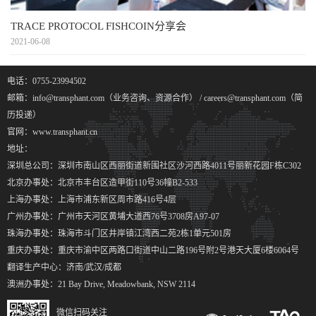
TRACE PROTOCOL FISHCOIN分享会
2021-06-08
电话：0755-23994502
邮箱：info@transphant.com（业务咨询、资源合作） / careers@transphant.com（简
历投递）
官网：www.transphant.cn
地址：
深圳总公司：深圳市南山区西丽街道新围社区沙河西路4011号丽新花园F栋C302
北京办事处：北京市丰台区造甲街110号36幢B2-533
上海办事处：上海市浦东新区周市路416号4层
广州办事处：广州市天河区黄埔大道西76号3708房A97-07
珠海办事处：珠海市斗门区井岸镇江湾西二苑2栋1单元501房
重庆办事处：重庆市渝中区两路口街道中山二路196号附2号港天大厦6楼6064号
翻译生产中心：济南/武汉/成都
澳洲办事处：21 Bay Drive, Meadowbank, NSW 2114
微信扫码关注