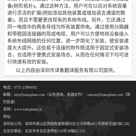
备(树形拓扑)。通过这种方法，用户可在以后对系统容量
进行灵活的扩展(例如添加其他装置或增加语言通道的数
量)，而且不需要更改现有的系统布线。另外，它还通过
同一电缆中的两条导线为所有装置供电。通过使用分路器
和带稳固连接器的现成电缆，用户可以方便地将设备接入
系统布线网络的任何位置，进一步简化了安装，使安装速
度大大提升。这些易于连接的附件既适用于固定式安装场
合，也适用于便携式安装场合，从而在任何情况下均可进
行快速有效的安装。
以上内容由深圳市译象翻译服务有限公司提供。
电话：0755-23994502
邮箱：info@transphant.com（业务咨询、资源合作） / careers@transphant.com（简
历投递）
官网：www.transphant.cn
地址：
深圳总公司：深圳市南山区西丽街道新围社区沙河西路4011号丽新花园F栋C302
北京办事处：北京市丰台区造甲街110号36幢B2-533